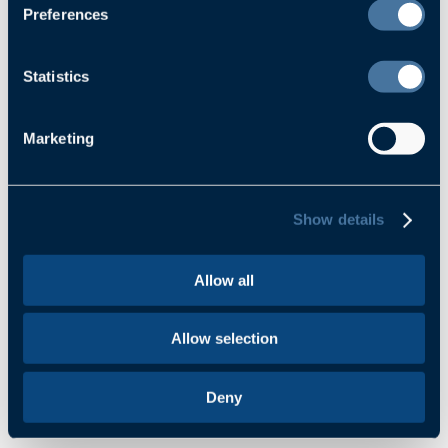
Preferences
office@etterundpartner.com
+49 171 703 88 55
Statistics
Jochen Etter
Gründer & Inhaber
Marketing
Show details
Allow all
Allow selection
Deny