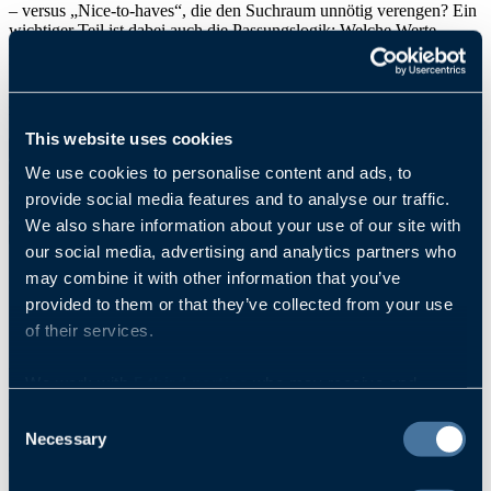
– versus „Nice-to-haves“, die den Suchraum unnötig verengen? Ein
wichtiger Teil ist dabei auch die Passungslogik: Welche Werte,
Kommunikationsstile und Arbeitsweisen funktionieren in Ihrem
Umfeld – und welche eher nicht. Denn nachhaltiger Erfolg entsteht
dort, wo Persönlichkeit, Aufgabe und Organisation stimmig
zusammenspielen.
This website uses cookies
2.
Fokussieren
– Suchstrategie, Zielmärkte, Auswahlkriterien.
We use cookies to personalise content and ads, to
3.
Gewinnen
– diskrete Direktansprache, Vorqualifizierung, Shortlist.
4.
Entscheiden
– strukturierte Interviews, Referenzen,
provide social media features and to analyse our traffic.
Entscheidungsvorlage.
We also share information about your use of our site with
5.
Verankern
– Vertragsphase, Startbegleitung, Onboarding-Sparring.
our social media, advertising and analytics partners who
may combine it with other information that you’ve
provided to them or that they’ve collected from your use
Sprechen Sie uns gerne an
of their services.
Wenn Sie in Ihrem Unternehmen eine relevante Position neu- oder
We work with
5 third parties
who may receive and
nachbesetzen möchten – oder sich frühzeitig mit unserer
process your information.
Arbeitsweise und unseren Leistungen vertraut machen wollen –
Consent
freuen wir uns auf Ihre Kontaktaufnahme. Vereinbaren Sie gerne
Necessary
Selection
einen Termin mit uns: unkompliziert, diskret und jederzeit
vertraulich.