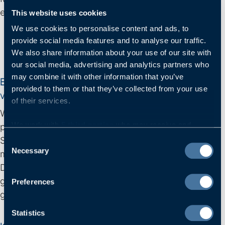
entstehen genau aus solchen Gesprächen.
This website uses cookies
We use cookies to personalise content and ads, to
provide social media features and to analyse our traffic.
We also share information about your use of our site with
our social media, advertising and analytics partners who
may combine it with other information that you’ve
Ein erster Austausch –
unverbindlich und
provided to them or that they’ve collected from your use
vertraulich
of their services.
Wir bieten Ihnen die Möglichkeit, in einem
We work with
5 third parties
who may receive and
persönlichen Erstgespräch Ihre aktuelle berufliche
process your information.
Situation zu reflektieren, Potenziale sichtbar zu
Consent
Necessary
Selection
machen und mögliche nächste Schritte auszuloten.
Dieses Gespräch ist kostenfrei und dient dazu,
gemeinsam Klarheit über Ihre Optionen und Ziele zu
Preferences
gewinnen.
Statistics