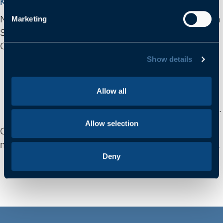
Karriere
Coaching
Neben ihrer Tätigkeit im Executive Search haben sich
Marketing
Sylvia Etter und Laura Moseberg auf Karriere
Coaching spezialisiert. Sie unterstützen Sie darin,
Show details
Ihre berufliche Identität zu schärfen,
Stärken und Entwicklungspotenziale zu
Allow all
erkennen,
und sich im Markt überzeugend zu positionieren.
Allow selection
Ob Orientierung, Neuausrichtung oder der Wunsch
nach Veränderung – wir begleiten Sie auf Ihrem Weg.
Deny