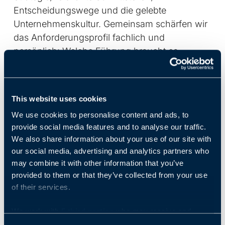
Entscheidungswege und die gelebte
Unternehmenskultur. Gemeinsam schärfen wir
das Anforderungsprofil fachlich und
persönlich: Welche Führung braucht es
wirklich? Welche Erfolgsfaktoren entscheiden
in den ersten 6–12 Monaten? Und welche
„Must-haves“ sind unverzichtbar – versus
This website uses cookies
„Nice-to-haves“, die den Suchraum unnötig
We use cookies to personalise content and ads, to
verengen? Ein wichtiger Teil ist dabei auch die
provide social media features and to analyse our traffic.
Passungslogik: Welche Werte,
We also share information about your use of our site with
Kommunikationsstile und Arbeitsweisen
our social media, advertising and analytics partners who
funktionieren in Ihrem Umfeld – und welche
may combine it with other information that you’ve
eher nicht. Denn nachhaltiger Erfolg entsteht
provided to them or that they’ve collected from your use
dort, wo Persönlichkeit, Aufgabe und
of their services.
Organisation stimmig zusammenspielen.
We work with
5 third parties
who may receive and
process your information.